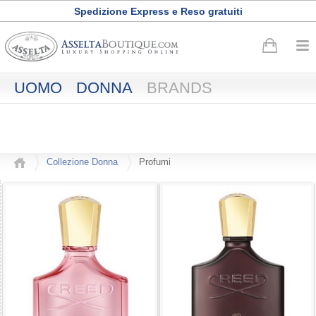
Spedizione Express e Reso gratuiti
Buono sconto di
50
euro
·
Registrati adesso
UOMO
DONNA
BRANDS
Collezione Donna
Profumi