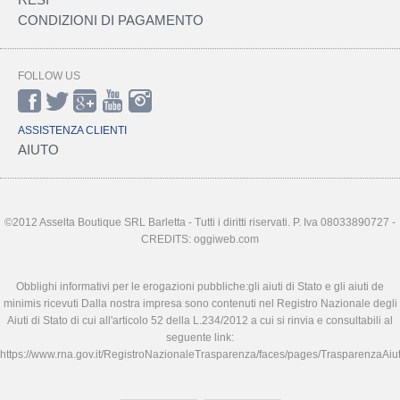
CONDIZIONI DI PAGAMENTO
FOLLOW US
ASSISTENZA CLIENTI
AIUTO
©2012 Asselta Boutique SRL Barletta - Tutti i diritti riservati. P. Iva 08033890727 -
CREDITS: oggiweb.com
Obblighi informativi per le erogazioni pubbliche:gli aiuti di Stato e gli aiuti de
minimis ricevuti Dalla nostra impresa sono contenuti nel Registro Nazionale degli
Aiuti di Stato di cui all'articolo 52 della L.234/2012 a cui si rinvia e consultabili al
seguente link:
https://www.rna.gov.it/RegistroNazionaleTrasparenza/faces/pages/TrasparenzaAiut