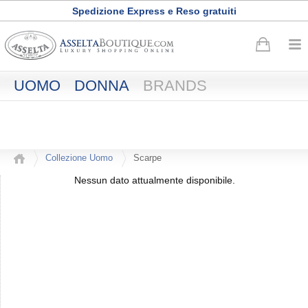
Spedizione Express e Reso gratuiti
Buono sconto di
50
euro
·
Registrati adesso
UOMO
DONNA
BRANDS
Collezione Uomo
Scarpe
Nessun dato attualmente disponibile.