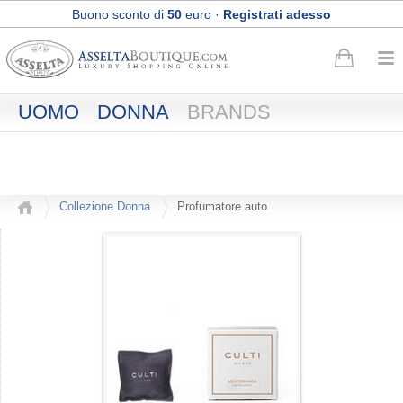
Buono sconto di
50
euro
·
Registrati adesso
Spedizione Express e Reso gratuiti
UOMO
DONNA
BRANDS
Collezione Donna
Profumatore auto