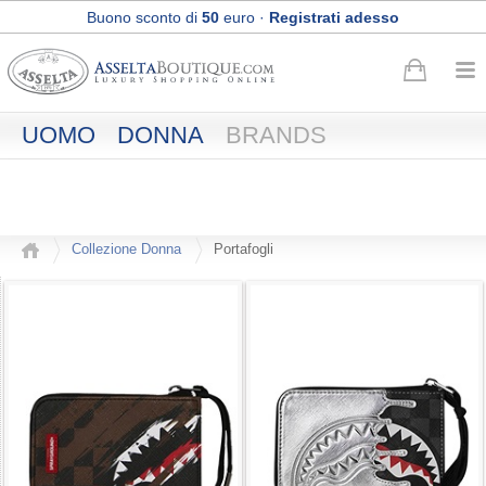
Buono sconto di
50
euro
·
Registrati adesso
Spedizione Express e Reso gratuiti
UOMO
DONNA
BRANDS
Collezione Donna
Portafogli