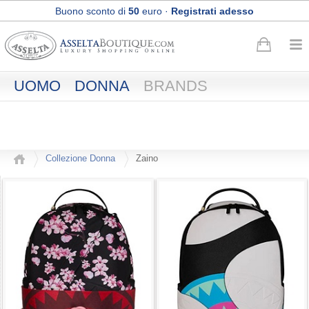
Buono sconto di
50
euro
·
Registrati adesso
Spedizione Express e Reso gratuiti
UOMO
DONNA
BRANDS
Collezione Donna
Zaino