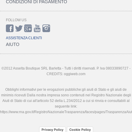
CONDIZIONI DI PAGAMENTO
FOLLOW US
ASSISTENZA CLIENTI
AIUTO
©2012 Asselta Boutique SRL Barletta - Tutti i diritti riservati. P. Iva 08033890727 -
CREDITS: oggiweb.com
Obblighi informativi per le erogazioni pubbliche:gli aiuti di Stato e gli aiuti de
minimis ricevuti Dalla nostra impresa sono contenuti nel Registro Nazionale degli
Aiuti di Stato di cui all'articolo 52 della L.234/2012 a cui si rinvia e consultabili al
seguente link:
https://www.rna.gov.it/RegistroNazionaleTrasparenza/faces/pages/TrasparenzaAiut
Privacy Policy
Cookie Policy