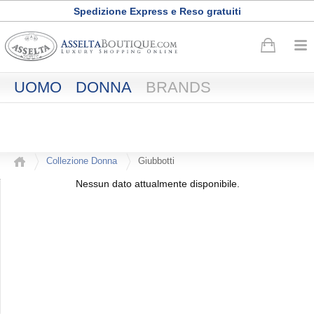
Spedizione Express e Reso gratuiti
Buono sconto di
50
euro
·
Registrati adesso
UOMO
DONNA
BRANDS
Collezione Donna
Giubbotti
Nessun dato attualmente disponibile.