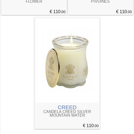
FLOWER
PIVOINES
€ 110
€ 110
.00
.00
CREED
CANDELA CREED SILVER
MOUNTAIN WATER
€ 110
.00