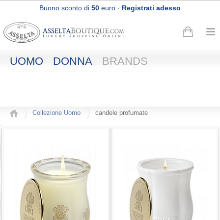
Buono sconto di
50
euro
·
Registrati adesso
Spedizione Express e Reso gratuiti
UOMO
DONNA
BRANDS
Collezione Uomo
candele profumate