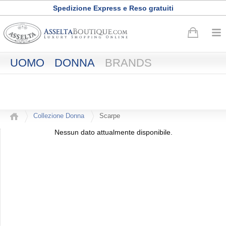
Spedizione Express e Reso gratuiti
Buono sconto di
50
euro
·
Registrati adesso
UOMO
DONNA
BRANDS
Collezione Donna
Scarpe
Nessun dato attualmente disponibile.