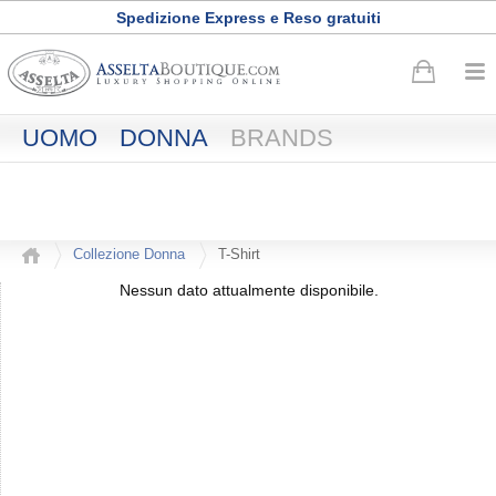
Spedizione Express e Reso gratuiti
Buono sconto di
50
euro
·
Registrati adesso
UOMO
DONNA
BRANDS
Collezione Donna
T-Shirt
Nessun dato attualmente disponibile.